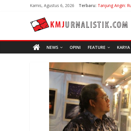
Skip
Kamis, Agustus 6, 2026
Terbaru:
Tanjung Angin: R
to
Carpe Diem: Kebe
content
KMJURNALISTIK
No Distance Left
Bojan Hodak San
Di Bandung Di As
NEWS
OPINI
FEATURE
KARYA