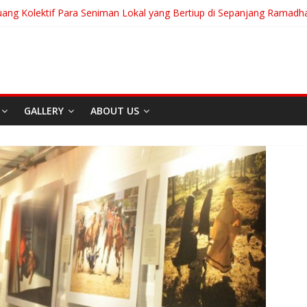
uang Kolektif Para Seniman Lokal yang Bertiup di Sepanjang Ramadh
ranian Akan Menjalani Hidup yang Kita Pilih/Ketika Hidup Meminta Ki
 To Run: Saat Mengikhlaskan Menjadi Bentuk Tertinggi Mencintai
g “Messiah” Dari Zagreb Untuk Bandung
ia Afrika Untuk Dunia Tanpa Zionisme dan Kolonialisme
GALLERY
ABOUT US
F
Berita
Event
Home
Media
REDAKS
I
Sekitar Bandung
C
Di Bandung Di Asia Afrika
A
Untuk Dunia Tanpa
K
Zionisme dan Kolonialisme
M
April 20, 2026
Admin