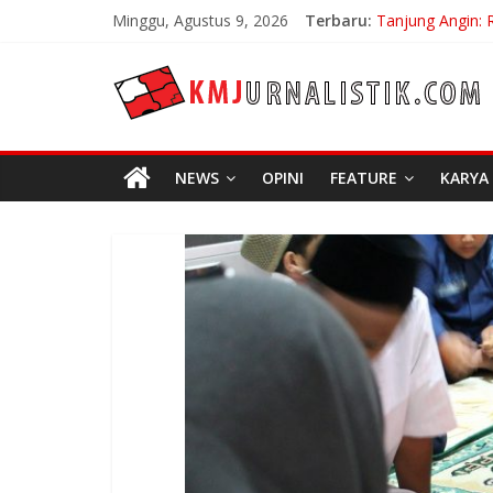
Skip
Minggu, Agustus 9, 2026
Terbaru:
Tanjung Angin: 
to
Carpe Diem: Keb
content
KMJURNALISTIK
No Distance Lef
Bojan Hodak Sa
Di Bandung Di A
NEWS
OPINI
FEATURE
KARYA