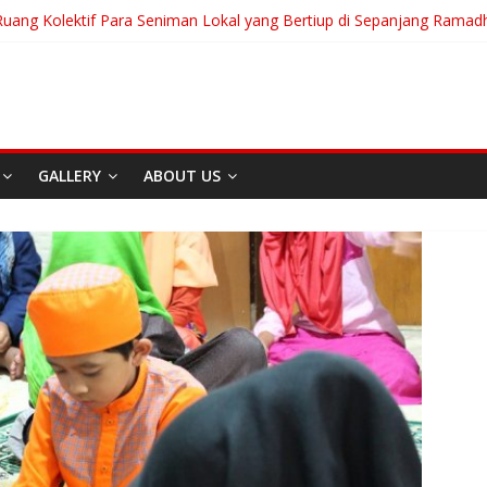
Ruang Kolektif Para Seniman Lokal yang Bertiup di Sepanjang Ramad
eranian Akan Menjalani Hidup yang Kita Pilih/Ketika Hidup Meminta K
t To Run: Saat Mengikhlaskan Menjadi Bentuk Tertinggi Mencintai
ng “Messiah” Dari Zagreb Untuk Bandung
sia Afrika Untuk Dunia Tanpa Zionisme dan Kolonialisme
GALLERY
ABOUT US
Berita
Event
Home
Media
REDAK
I
Sekitar Bandung
Di Bandung Di Asia Afrika
Untuk Dunia Tanpa
Zionisme dan Kolonialisme
April 20, 2026
Admin