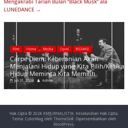
Mengakrabi Tarian Bulan “Black Musk” ala
LUNEDANCE
→
Film
Home
Media
Opini
REDAKSI
Carpe Diem: Keberanian Akan
Menjalani Hidup yang Kita Pilih/Ketika
Hidup Meminta Kita Memilih
Juli 31, 2026
Admin
Hak Cipta © 2026
KMJURNALISTIK
. Keseluruhan Hak Cipta.
Tema: ColorMag oleh
ThemeGrill
. Dipersembahkan oleh
WordPress
.