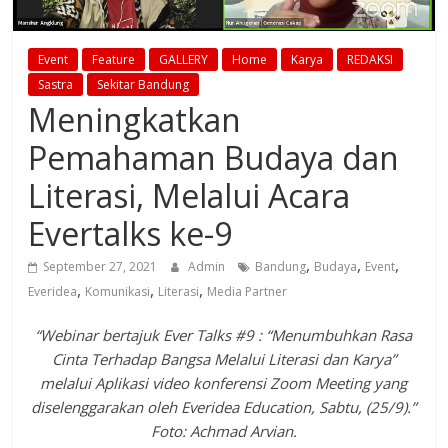
Event
Feature
GALLERY
Home
Karya
REDAKSI
Sastra
Sekitar Bandung
Meningkatkan
Pemahaman Budaya dan
Literasi, Melalui Acara
Evertalks ke-9
,
,
,
September 27, 2021
Admin
Bandung
Budaya
Event
,
,
,
Everidea
Komunikasi
Literasi
Media Partner
“Webinar bertajuk Ever Talks #9 : “Menumbuhkan Rasa
Cinta Terhadap Bangsa Melalui Literasi dan Karya”
melalui Aplikasi video konferensi Zoom Meeting yang
diselenggarakan oleh Everidea Education, Sabtu, (25/9).”
Foto: Achmad Arvian.